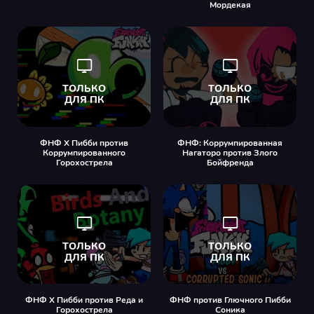
Мордекая
ФНФ X Пибби против
ФНФ: Коррумпированная
Коррумпированного
Нагаторо против Злого
Горохострела
Бойфренда
ФНФ X Пибби против Реда и
ФНФ против Глючного Пибби
Горохострела
Соника