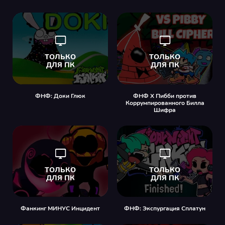
ФНФ: Доки Глюк
ФНФ X Пибби против
Коррумпированного Билла
Шифра
Фанкинг МИНУС Инцидент
ФНФ: Экспургация Сплатун