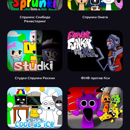
Спрунки: Скибиди
Спрунки Омега
Ремастеринг
Студки Спрунки Рескин
ФНФ против Кси