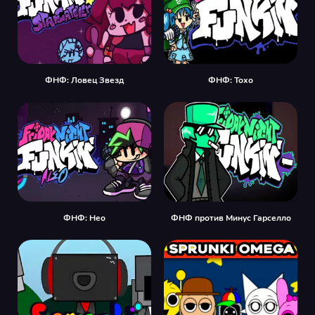
ФНФ: Ловец Звезд
ФНФ: Тохо
ФНФ: Нео
ФНФ против Минус Гарселло