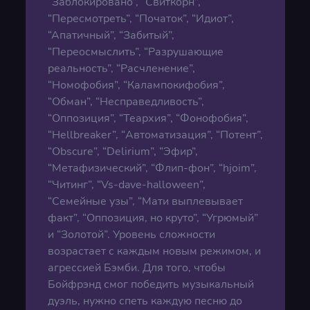
“Заблокировано”, “Свиткорн”,
“Пересмотреть”, “Початок”, “Идиот”,
“Апатичный”, “Забитый”,
“Переосмыслить”, “Разрушающие
реальность”, “Расчленение”,
“Номофобия”, “Калампокифобия”,
“Обман”, “Несправедливость”,
“Оппозиция”, “Теархия”, “Фонофобия”,
“Hellbreaker”, “Автоматизация”, “Потент”,
“Obscure”, “Delirium”, “Эфир”,
“Метафизический”, “Флип-фон”, “hjoim”,
“Читинг”, “Vs-dave-halloween”,
“Семейные узы”, “Мати выплевывает
факт”, “Оппозиция, но круто”, “Угрюмый”
и “Золотой”. Уровень сложности
возрастает с каждым новым режимом, и
агрессией Бэмби. Для того, чтобы
Бойфрэнд смог победить музыкальный
дуэль, нужно спеть каждую песню до