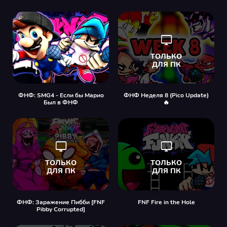
ФНФ: SMG4 - Если бы Марио
ФНФ Неделя 8 (Pico Update)
Был в ФНФ
🔥
ФНФ: Заражение Пибби [FNF
FNF Fire in the Hole
Pibby Corrupted]