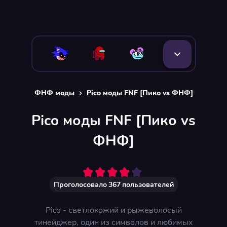
ФНФ моды
Pico моды FNF [Пико vs ФНФ]
Pico моды FNF [Пико vs
ФНФ]
Проголосовало
367
пользователей
Pico - светлокожий и рыжеволосый
тинейджер, один из символов и любимых