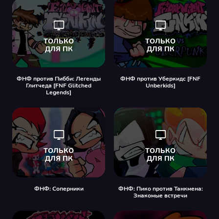
ФНФ против Пибби: Легенды
ФНФ против Уберкидс [FNF
Глитчеда [FNF Glitched
Unberkids]
Legends]
ФНФ: Соперники
ФНФ: Пико против Танкмена:
Знакомые встречи