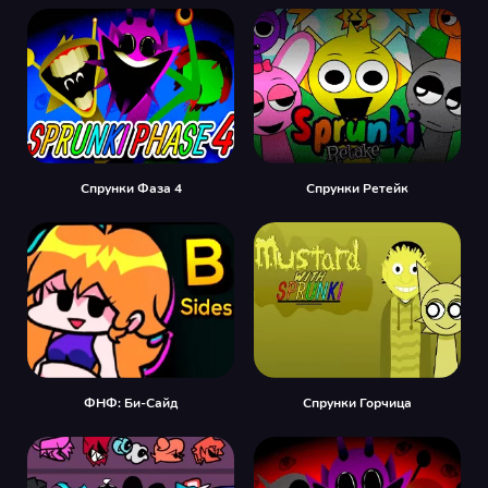
Спрунки Фаза 4
Спрунки Ретейк
ФНФ: Би-Сайд
Спрунки Горчица