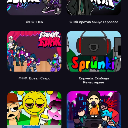
ФНФ: Нео
ФНФ против Минус Гарселло
ФНФ: Бравл Старс
Спрунки: Скибиди
Ремастеринг