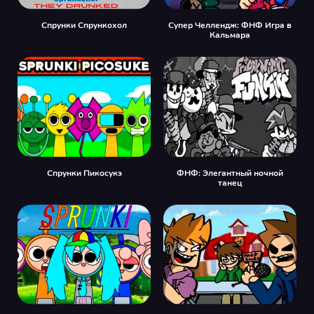
Спрунки Спрункохол
Супер Челлендж: ФНФ Игра в
Кальмара
Спрунки Пикосукэ
ФНФ: Элегантный ночной
танец