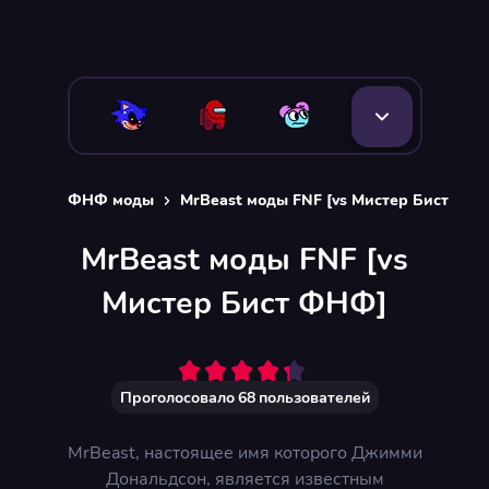
ФНФ моды
MrBeast моды FNF [vs Мистер Бист ФН
MrBeast моды FNF [vs
Мистер Бист ФНФ]
Проголосовало
68
пользователей
MrBeast, настоящее имя которого Джимми
Дональдсон, является известным