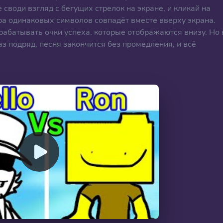
е своди взгляд с бегущих стрелок на экране, и кликай на
ра одинаковых символов совпадёт вместе вверху экрана.
батывать очки успеха, которые отображаются внизу. Но 
з подряд, песня закончится без промедления, и всё