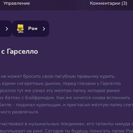
Управление
Комментарии (3)
о
Рон
 с Гарселло
 не может бросить свою пагубную привычку курить.
 едким сигаретным дымом, перед глазами у Гарселло
рселло тут же узнал эту жёлтую папку, которая ранее
х батлах с Бойфрэндом. Как же хочется снова вспомнить
атле - подумал курильщик, и пригласил жёлтую папку спе
много развлечься.
 участвовал в музыкальных поединках, его таланты никуда 
выплывает на ринг. Сегодня ты будешь помогать папке Ро