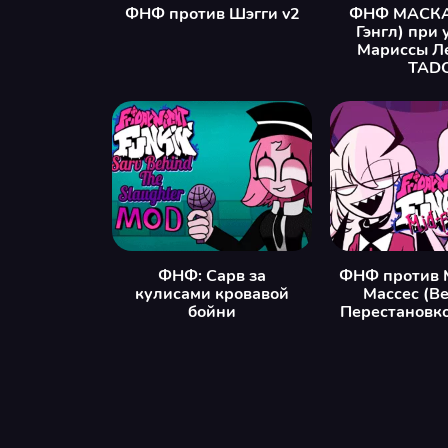
ФНФ против Шэгги v2
ФНФ МАСКА
Гэнгл) при 
Мариссы Л
TAD
ФНФ: Сарв за
ФНФ против 
кулисами кровавой
Массес (Ве
бойни
Перестановко