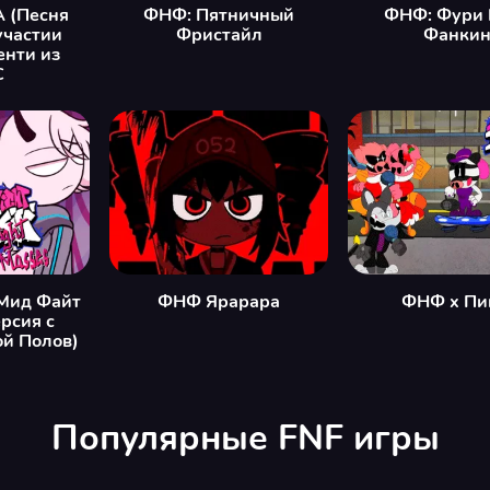
 (Песня
ФНФ: Пятничный
ФНФ: Фури 
участии
Фристайл
Фанки
енти из
C
Мид Файт
ФНФ Ярарара
ФНФ x Пи
рсия с
й Полов)
Популярные FNF игры