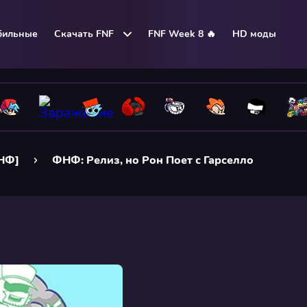
бильные
Скачать FNF
FNF Week 8 🔥
HD моды
ФНФ]
ФНФ: Релиз, но Рон Поет с Гарселло