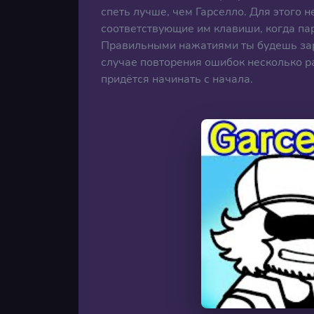
спеть лучше, чем Гарселло. Для этого н
соответствующие им клавиши, когда па
Правильными нажатиями ты будешь зара
случае повторения ошибок несколько ра
придётся начинать с начала.