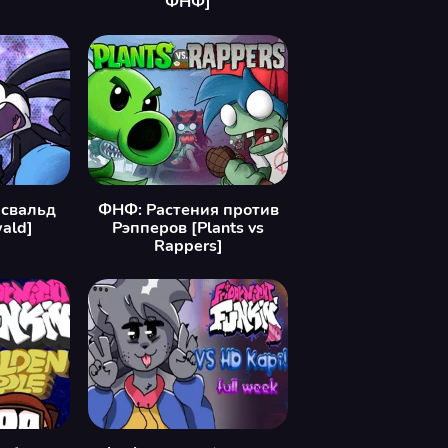
ФНФ]
свальд
ФНФ: Растения против
ald]
Рэпперов [Plants vs
Rappers]