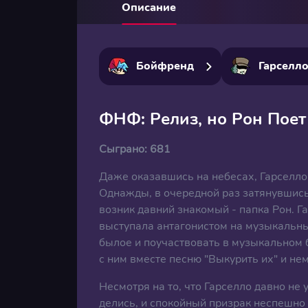
Описание
Бойфренд
Гарселл
ФНФ: Релиз, но Рон Поет
Сыграно:
681
Даже оказавшись на небесах, Гарселло
Однажды, в очередной раз затянувшись
возник давний знакомый - папка Рон. Га
выступала антагонистом на музыкальны
былое и поучаствовать в музыкальном б
с ним вместе песню "Выкурить их" и не
Несмотря на то, что Гарселло давно не
делись, и спокойный призрак неспешно 