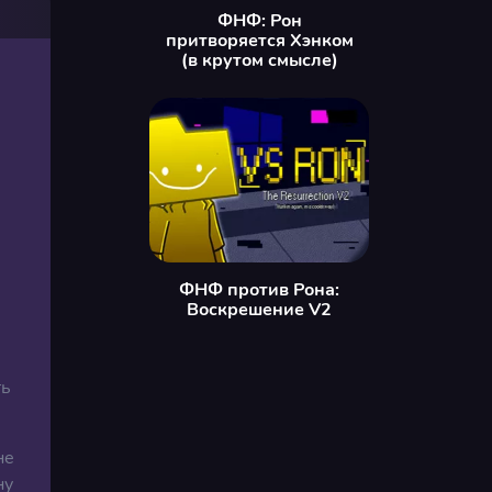
ФНФ: Рон
притворяется Хэнком
(в крутом смысле)
ФНФ против Рона:
Воскрешение V2
ть
не
ну