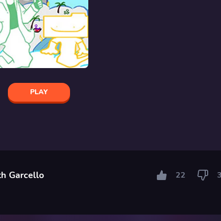
PLAY
th Garcello
22