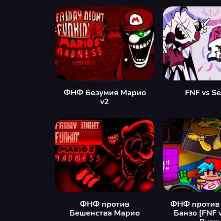
ФНФ Безумия Марио
FNF vs Se
v2
ФНФ против
ФНФ против
Бешенства Марио
Банзо [FNF 