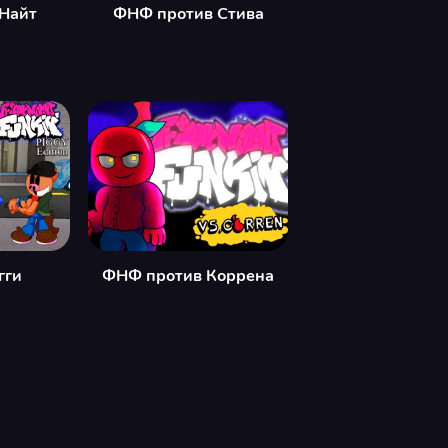
Найт
ФНФ против Стива
н
гги
ФНФ против Коррена