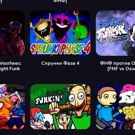
]
ФНФ]
 Voorhees:
Спрунки Фаза 4
ФНФ против О
ight Funk
[FNF vs Osw