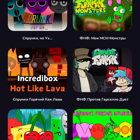
Спрунки, но Ух...
ФНФ: Мои МСМ Монстры
Спрунки Горячий Как Лава
ФНФ Против Гарселло Дует