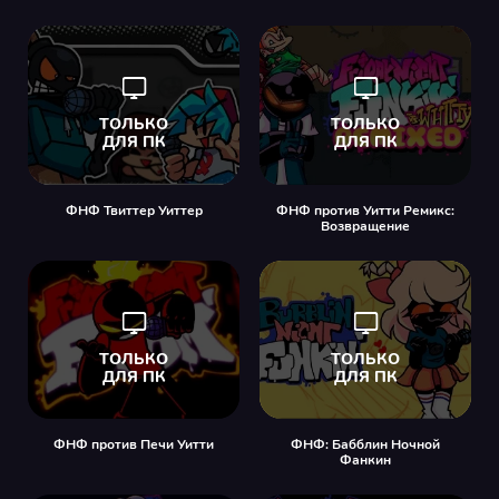
ФНФ Твиттер Уиттер
ФНФ против Уитти Ремикс:
Возвращение
ФНФ против Печи Уитти
ФНФ: Бабблин Ночной
Фанкин