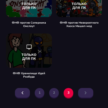
ФНФ против Соперника
ФНФ против Невероятного
Онслоут
Хаоса Машап-мод
ФНФ Хранилище Идей
Розбуда
1
2
3