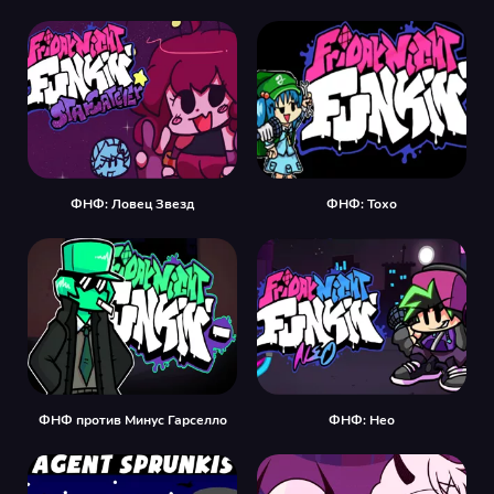
ФНФ: Ловец Звезд
ФНФ: Тохо
ФНФ против Минус Гарселло
ФНФ: Нео