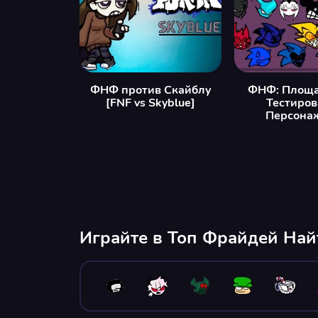
ФНФ против Скайблу
ФНФ: Площа
[FNF vs Skyblue]
Тестиро
Персона
Играйте в Топ Фрайдей На