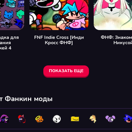
дка для
FNF Indie Cross [Инди
ФНФ: Знаком
вания
Кросс ФНФ]
Никусо
жей 4
ПОКАЗАТЬ ЕЩЕ
йт Фанкин моды