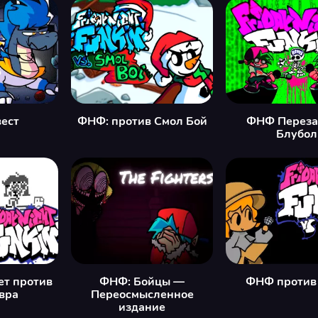
ест
ФНФ: против Смол Бой
ФНФ Переза
Блубол
ет против
ФНФ: Бойцы —
ФНФ против
вра
Переосмысленное
издание