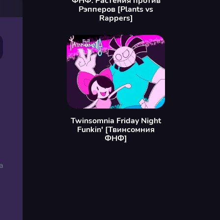
ФНФ: Растения против
Рэпперов [Plants vs
Rappers]
Twinsomnia Friday Night
Funkin' [Твинсомния
ФНФ]
а