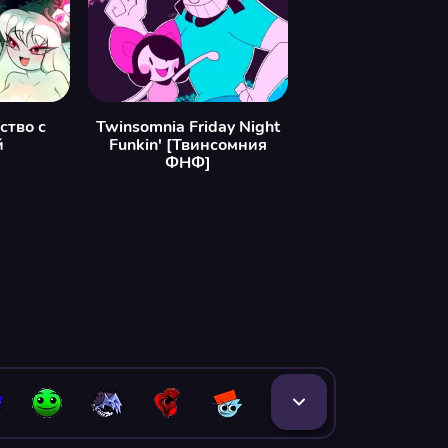
ство с
Twinsomnia Friday Night
й
Funkin' [Твинсомния
ФНФ]