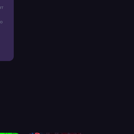
ят
до