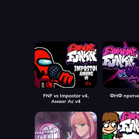
FNF vs Impostor v4,
ФНФ проти
Амонг Ас v4