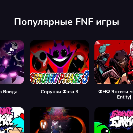
Популярные FNF игры
в Воида
Спрунки Фаза 3
ФНФ Энтити м
Entity]