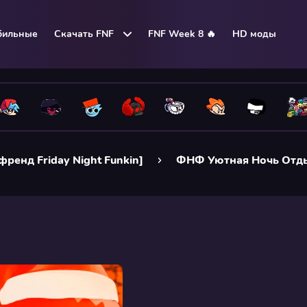
бильные
Скачать FNF
FNF Week 8 🔥
HD моды
френд Friday Night Funkin]
ФНФ Уютная Ночь Отд