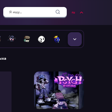
ru
ыха