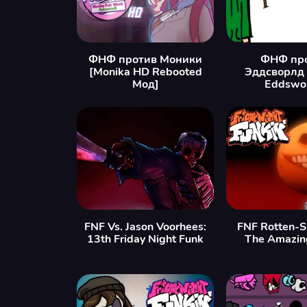
ФНФ против Моники
ФНФ пр
[Monika HD Rebooted
Эддсворлд 
Мод]
Eddswor
FNF Vs. Jason Voorhees:
FNF Rotten-S
13th Friday Night Funk
The Amazin