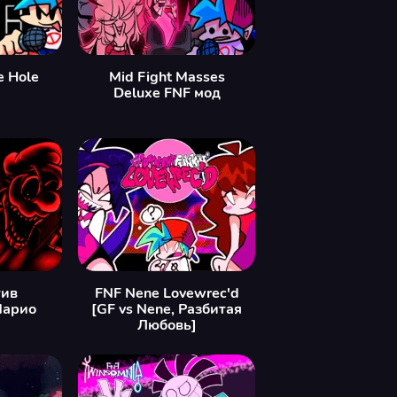
e Hole
Mid Fight Masses
Deluxe FNF мод
ив
FNF Nene Lovewrec'd
Марио
[GF vs Nene, Разбитая
Любовь]