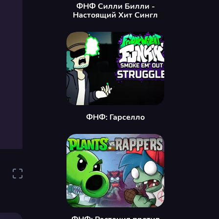
ФНФ Силли Билли -
Настоящий Хит Сингл
ФНФ: Гарселло