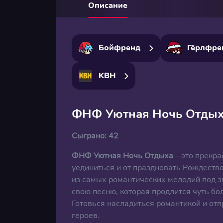
Описание
Бойфренд
Гёрлфре
KBH
ФНФ Уютная Ночь Отды
Сыграно:
42
ФНФ Уютная Ночь Отдыха
– это прекр
уединиться и от праздновать Рождество 
из самых романтических мелодий под з
свою песню, которая продлится чуть бо
Готовься насладиться романтикой и от
героев.