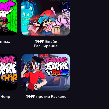
пись:
ФНФ Блейк
Расширение
 Чеир
ФНФ против Раскалс