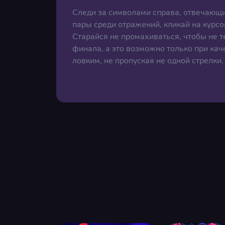
Следи за символами справа, отвечающи
пары среди отражений, кликай на курсо
Старайся не промахиваться, чтобы не т
финала, а это возможно только при ка
ловким, не пропуская не одной стрелки.