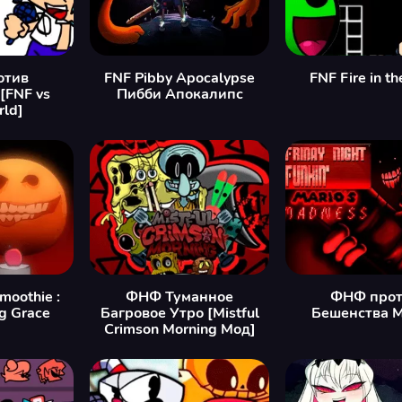
отив
FNF Pibby Apocalypse
FNF Fire in th
[FNF vs
Пибби Апокалипс
ld]
moothie :
ФНФ Туманное
ФНФ прот
g Grace
Багровое Утро [Mistful
Бешенства 
Crimson Morning Мод]