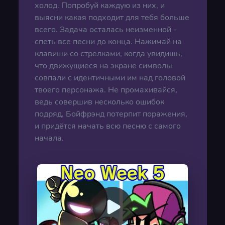
холод. Попробуй каждую из них, и
выясни какая подходит для тебя больше
всего. Задача осталась неизменной -
спеть все песни до конца. Нажимай на
клавиши со стрелками, когда увидишь,
что движущиеся на экране символы
совпали с идентичными им над головой
твоего персонажа. Не промахивайся,
ведь совершив несколько ошибок
подряд, Бойфрэнд потерпит поражения,
и придётся начать всю песню с самого
начала.