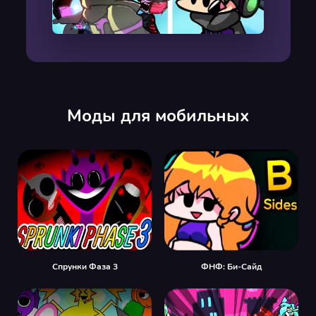
00:00
/
00:00
Моды для мобильных
Спрунки Фаза 3
ФНФ: Би-Сайд