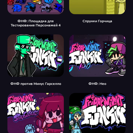
ФНФ: Площадка для
Спрунки Горчица
Тестирования Персонажей 4
ФНФ против Минус Гарселло
ФНФ: Нео