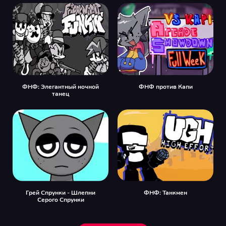
ФНФ: Элегантный ночной
ФНФ против Капи
танец
Грей Спрунки - Шлепни
ФНФ: Танкмен
Серого Спрунки