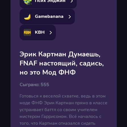
Псих Энджин
Gamebanana
KBH
Эрик Картман Думаешь,
FNAF настоящий, садись,
но это Мод ФНФ
Сыграно:
555
Готовься к веселой схватке, ведь в этом
моде ФНФ Эрик Картман прямо в классе
устраивает баттл со своим учителем
мистером Гаррисоном. Всё началось с
того, что Картман отказался сидеть