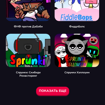
ФНФ против ДаБэби
ФиддлБопс
Спрунки: Скибиди
Спрунки Хэллоуин
Ремастеринг
ПОКАЗАТЬ ЕЩЕ