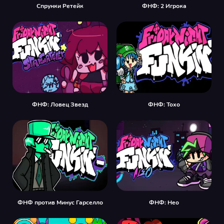
Спрунки Ретейк
ФНФ: 2 Игрока
ФНФ: Ловец Звезд
ФНФ: Тохо
ФНФ против Минус Гарселло
ФНФ: Нео