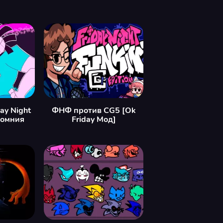
ay Night
ФНФ против CG5 [Ok
сомния
Friday Мод]