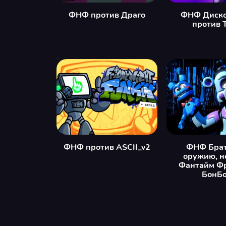
ФНФ против Драго
ФНФ Диско
против 
ФНФ против ASCII_v2
ФНФ Брат
оружию, н
Фантайм Ф
БонБ