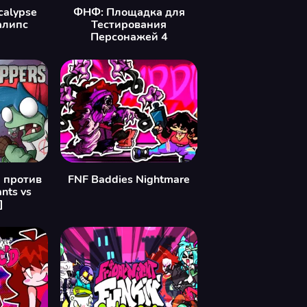
calypse
ФНФ: Площадка для
алипс
Тестирования
Персонажей 4
 против
FNF Baddies Nightmare
nts vs
]