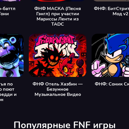
-баттл
ФНФ МАСКА (Песня
ФНФ: БитСтрит
Тони
Гэнгл) при участии
Мод v2
Мариссы Ленти из
TADC
ья по
ФНФ Отель Хазбин —
ФНФ: Соник С
о поют
Безумное
редди и
Музыкальное Видео
он
Популярные FNF игры