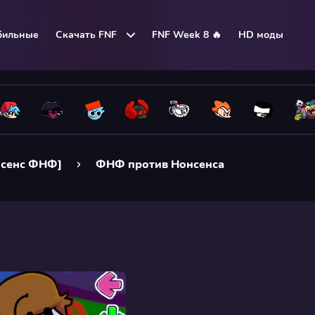
бильные
Скачать FNF
FNF Week 8 🔥
HD моды
нсенс ФНФ]
ФНФ против Нонсенса