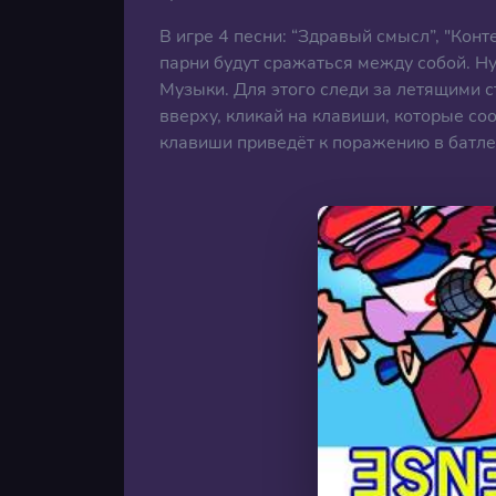
В игре 4 песни: “Здравый смысл”, "Конт
парни будут сражаться между собой. Н
Музыки. Для этого следи за летящими с
вверху, кликай на клавиши, которые со
клавиши приведёт к поражению в батле 