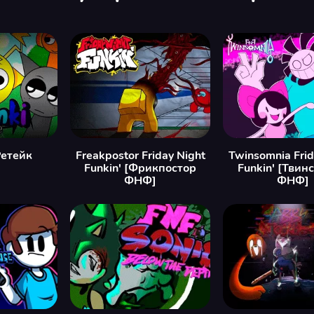
Ретейк
Freakpostor Friday Night
Twinsomnia Frid
Funkin' [Фрикпостор
Funkin' [Твин
ФНФ]
ФНФ]