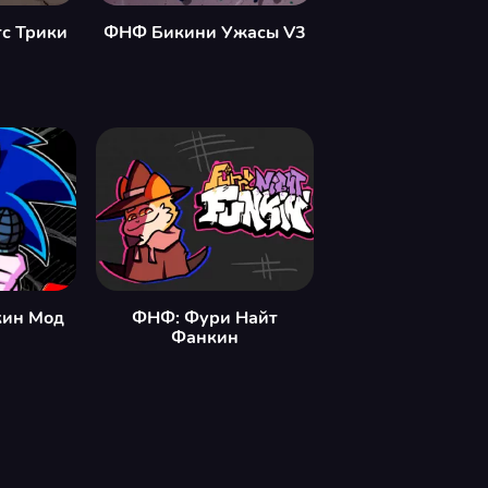
с Трики
ФНФ Бикини Ужасы V3
кин Мод
ФНФ: Фури Найт
Фанкин