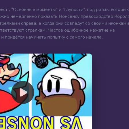
екст”, “Основные моменты” и “Глупости”, под ритмы которых
ужно немедленно показать Нонсенсу превосходство Корол
трелками справа, а когда они совпадут со своими иконками
ответствуют стрелкам. Частое ошибочное нажатие на
и придётся начинать попытку с самого начала.