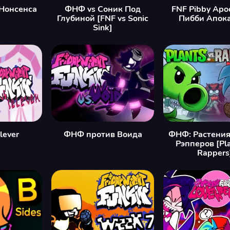
Нонсенса
ФНФ vs Соник Под
FNF Pibby Apo
Глубиной [FNF vs Sonic
Пибби Апок
Sink]
lever
ФНФ против Воида
ФНФ: Растения
Рэпперов [Pla
Rappers