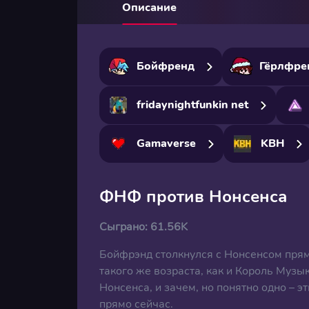
Описание
Бойфренд
Гёрлфре
fridaynightfunkin net
Gamaverse
KBH
ФНФ против Нонсенса
Сыграно:
61.56K
Бойфрэнд столкнулся с Нонсенсом прям
такого же возраста, как и Король Музы
Нонсенса, и зачем, но понятно одно – э
прямо сейчас.