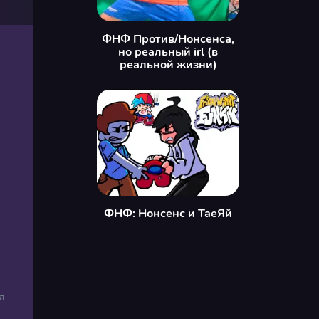
ФНФ Против/Нонсенса,
но реальный irl (в
реальной жизни)
ФНФ: Нонсенс и ТаеЯй
я