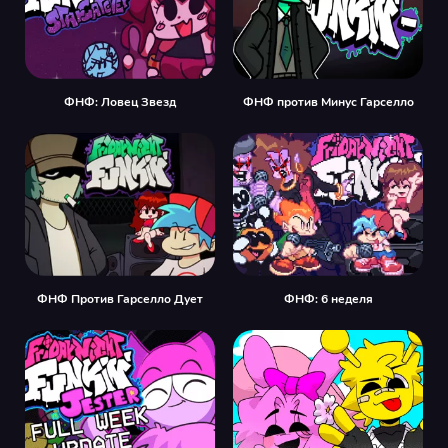
ФНФ: Ловец Звезд
ФНФ против Минус Гарселло
ФНФ Против Гарселло Дует
ФНФ: 6 неделя