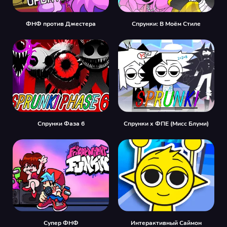
ФНФ против Джестера
Спрунки: В Моём Стиле
Спрунки Фаза 6
Спрунки x ФПЕ (Мисс Блуми)
Супер ФНФ
Интерактивный Саймон