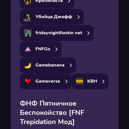
Крипипаста
Убийца Джефф
fridaynightfunkin net
FNFGo
Gamebanana
Gamaverse
KBH
ФНФ Пятничное
Беспокойство [FNF
Trepidation Мод]