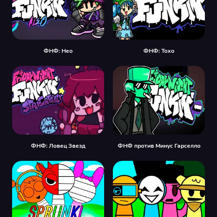
ФНФ: Нео
ФНФ: Тохо
ФНФ: Ловец Звезд
ФНФ против Минус Гарселло