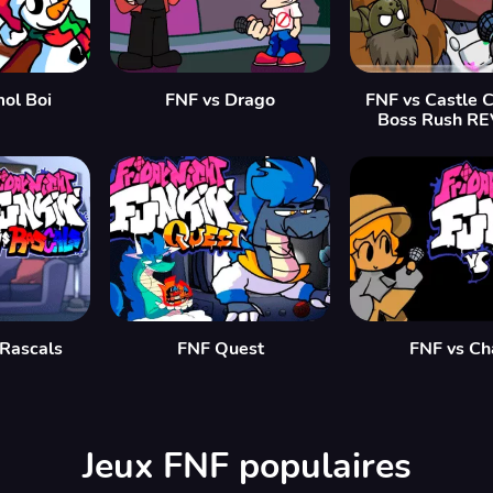
mol Boi
FNF vs Drago
FNF vs Castle 
Boss Rush R
Rascals
FNF Quest
FNF vs Ch
Jeux FNF populaires