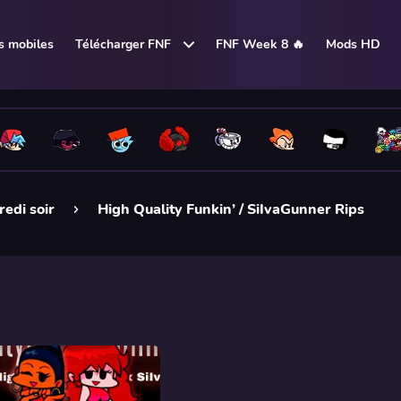
 mobiles
Télécharger FNF
FNF Week 8 🔥
Mods HD
edi soir
High Quality Funkin’ / SiIvaGunner Rips