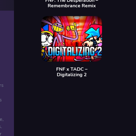
FNF: The Desperation –
Remembrance Remix
FNF x TADC –
Digitalizing 2
rs
s
e,
.
r