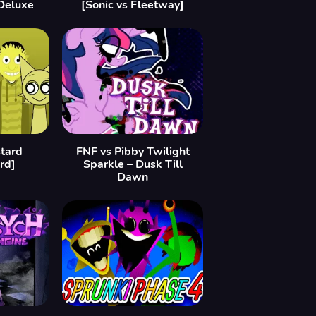
Deluxe
[Sonic vs Fleetway]
tard
FNF vs Pibby Twilight
rd]
Sparkle – Dusk Till
Dawn