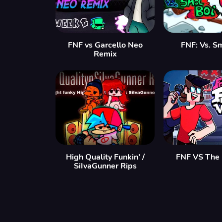
FNF vs Garcello Neo
FNF: Vs. S
Remix
High Quality Funkin’ /
FNF VS The 
SiIvaGunner Rips