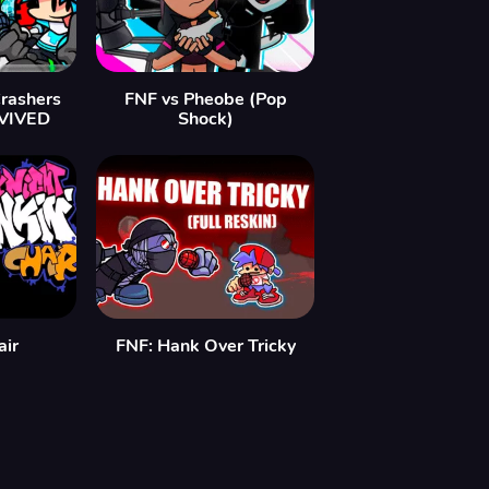
Crashers
FNF vs Pheobe (Pop
EVIVED
Shock)
air
FNF: Hank Over Tricky