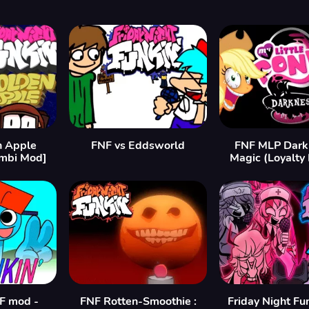
n Apple
FNF vs Eddsworld
FNF MLP Darkn
mbi Mod]
Magic (Loyalty
F mod -
FNF Rotten-Smoothie :
Friday Night Fu