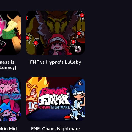
ess is
FNF vs Hypno's Lullaby
 Lunacy)
nkin Mid
FNF: Chaos Nightmare