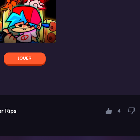
JOUER
er Rips
4