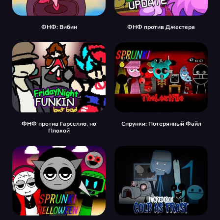
ФНФ: Вибин
ФНФ против Джестера
ФНФ против Гарселло, но
Спрунки: Потерянный Файл
Плохой