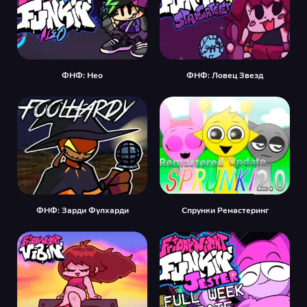
ФНФ: Нео
ФНФ: Ловец Звезд
ФНФ: Зарди Фулхарди
Спрунки Ремастеринг