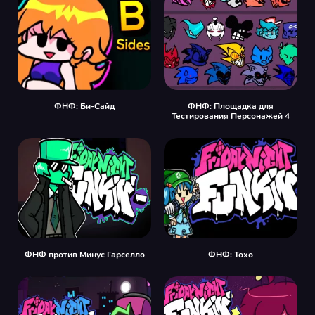
ФНФ: Би-Сайд
ФНФ: Площадка для
Тестирования Персонажей 4
ФНФ против Минус Гарселло
ФНФ: Тохо