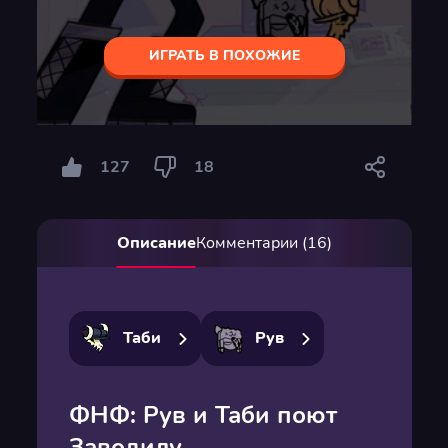
ИГРАТЬ В ПОХОЖИЕ
127
18
Описание
Комментарии (16)
Таби
Рув
ФНФ: Рув и Таби поют
Заводилу