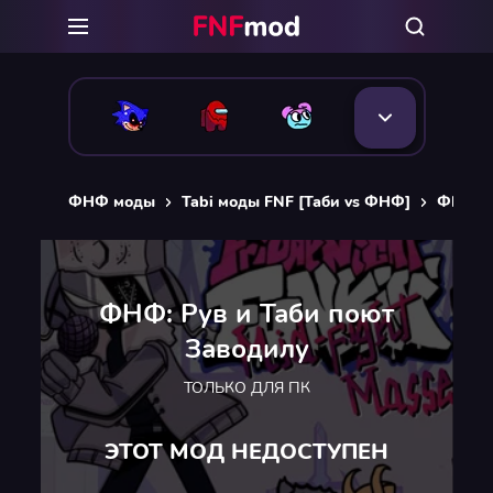
ФНФ моды
Tabi моды FNF [Таби vs ФНФ]
ФНФ: Р
ФНФ: Рув и Таби поют
Заводилу
ТОЛЬКО ДЛЯ ПК
ЭТОТ МОД НЕДОСТУПЕН