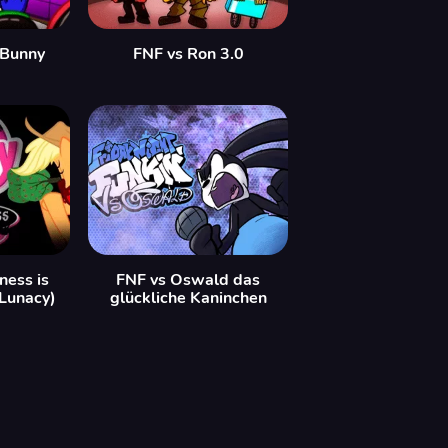
 Bunny
FNF vs Ron 3.0
ess is
FNF vs Oswald das
 Lunacy)
glückliche Kaninchen