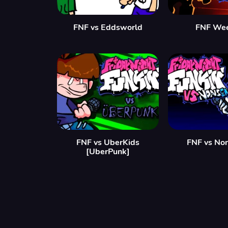
FNF vs Eddsworld
FNF We
FNF vs UberKids
FNF vs No
[UberPunk]