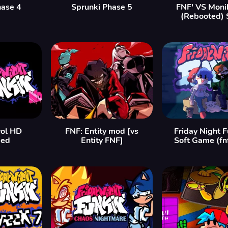
hase 4
Sprunki Phase 5
FNF' VS Moni
(Rebooted) 
rol HD
FNF: Entity mod [vs
Friday Night F
ded
Entity FNF]
Soft Game (fn