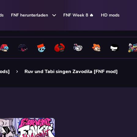
ds
FNF herunterladen
FNF Week 8 🔥
HD mods
Mods]
Ruv und Tabi singen Zavodila [FNF mod]