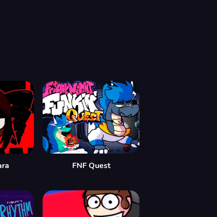
ara
FNF Quest