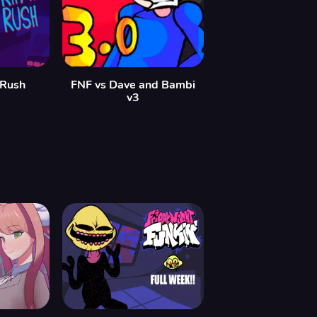
 Rush
FNF vs Dave and Bambi
v3