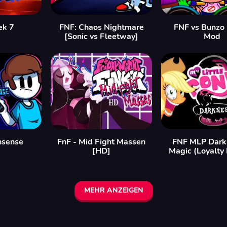
ek 7
FNF: Chaos Nightmare
FNF vs Bunzo
[Sonic vs Fleetway]
Mod
nsense
FnF - Mid Fight Massen
FNF MLP Darkn
[HD]
Magic (Loyalty
MEHR ANZEIGEN