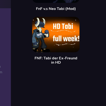
FnF v.s Neo Tabi (Mod)
FNF: Tabi der Ex-Freund
in HD
m
um