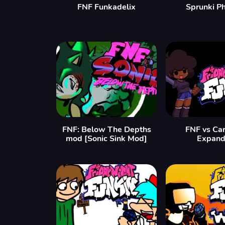
FNF Funkadelix
Sprunki P
FNF: Below The Depths
FNF vs Ca
mod [Sonic Sink Mod]
Expan