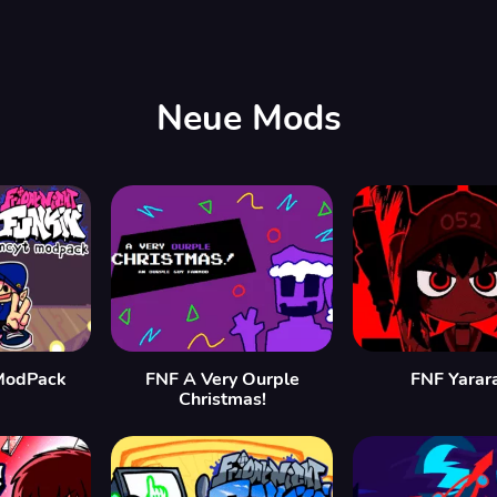
Neue Mods
ModPack
FNF A Very Ourple
FNF Yarar
Christmas!