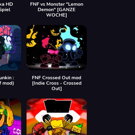
ka HD
FNF vs Monster "Lemon
Spiel
Demon" [GANZE
WOCHE]
unkin :
FNF Crossed Out mod
f mod)
[Indie Cross - Crossed
Out]