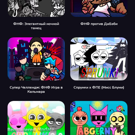
ФНФ: Элегантный ночной
ФНФ против ДаБэби
танец
Супер Челлендж: ФНФ Игра в
Спрунки x ФПЕ (Мисс Блуми)
Кальмара