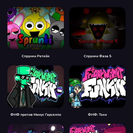
Спрунки Ретейк
Спрунки Фаза 5
ФНФ против Минус Гарселло
ФНФ: Тохо