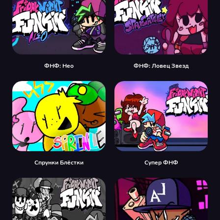
ФНФ: Нео
ФНФ: Ловец Звезд
Спрунки Блёстки
Супер ФНФ