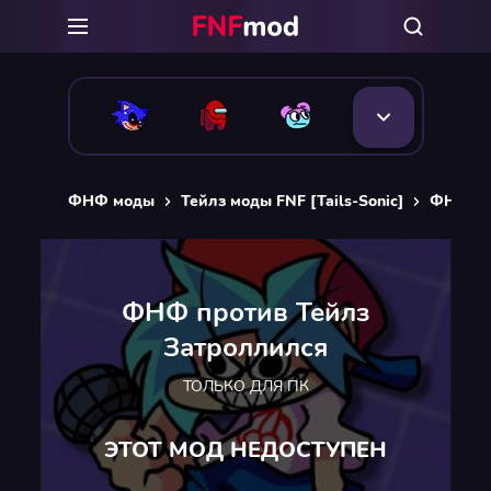
ФНФ моды
Тейлз моды FNF [Tails-Sonic]
ФНФ пр
ФНФ против Тейлз
Затроллился
ТОЛЬКО ДЛЯ ПК
ЭТОТ МОД НЕДОСТУПЕН