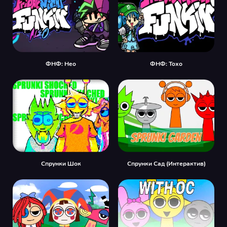
ФНФ: Нео
ФНФ: Тохо
Спрунки Шок
Спрунки Сад (Интерактив)