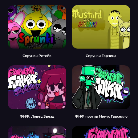
Спрунки Ретейк
Спрунки Горчица
ФНФ: Ловец Звезд
ФНФ против Минус Гарселло