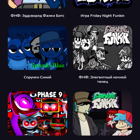
ФНФ: Эддсворлд Фанки Битс
Игра Friday Night Funkin
Спрунки Синий
ФНФ: Элегантный ночной
танец