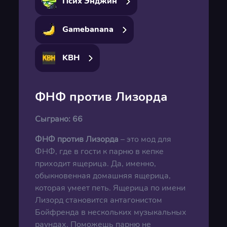
Псих Энджин
Gamebanana
KBH
ФНФ против Лизорда
Сыграно:
66
ФНФ против Лизорда
– это мод для
ФНФ, где в гости к парню в кепке
приходит ящерица. Да, именно,
обыкновенная домашняя ящерица,
которая умеет петь. Ящерица по имени
Лизорд становится антагонистом
Бойфренда в нескольких музыкальных
раундах. Поможешь парню не