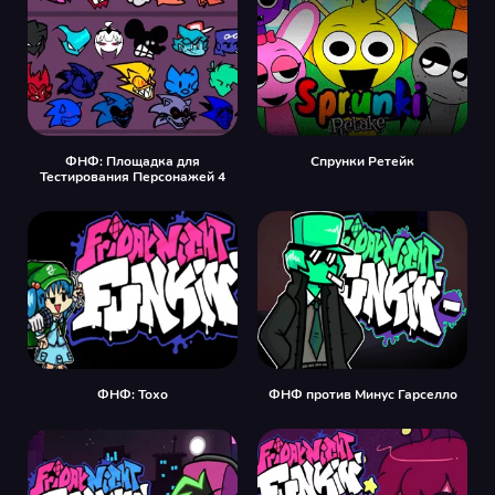
ФНФ: Площадка для
Спрунки Ретейк
Тестирования Персонажей 4
ФНФ: Тохо
ФНФ против Минус Гарселло