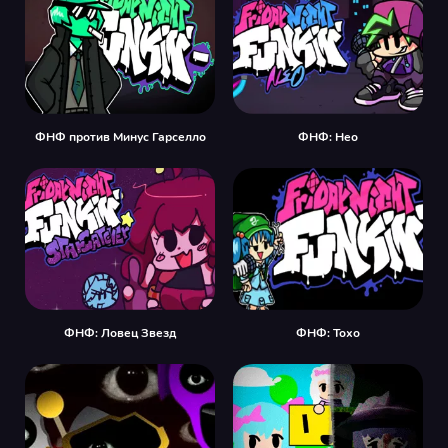
ФНФ против Минус Гарселло
ФНФ: Нео
ФНФ: Ловец Звезд
ФНФ: Тохо