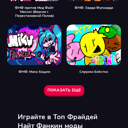
ФНФ против Мид Файт
ФНФ: Зарди Фулхарди
Массес (Версия с
Перестановкой Полов)
ФНФ: Мику Хацунэ
Спрунки Блёстки
ПОКАЗАТЬ ЕЩЕ
Играйте в Топ Фрайдей
Найт Фанкин моды