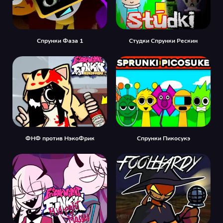
Спрунки Фаза 1
Студки Спрунки Рескин
ФНФ против НэкоФрик
Спрунки Пикосукэ