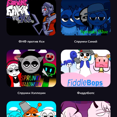
ФНФ против Кси
Спрунки Синий
Спрунки Хэллоуин
ФиддлБопс