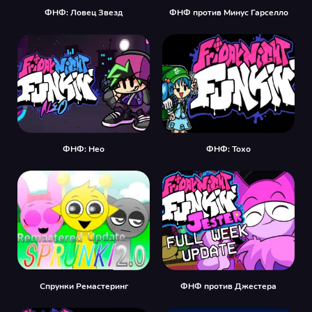
ФНФ: Ловец Звезд
ФНФ против Минус Гарселло
ФНФ: Нео
ФНФ: Тохо
Спрунки Ремастеринг
ФНФ против Джестера