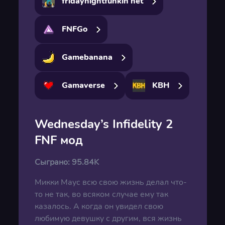
fridaynightfunkin net
FNFGo
Gamebanana
Gamaverse
KBH
Wednesday’s Infidelity 2
FNF мод
Сыграно:
95.84K
Микки Маус всю свою жизнь делал что-
то не так, во всяком случае ему так
казалось. А когда он увидел свою
любимую девушку с другим, вся жизнь