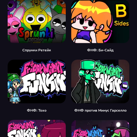
Спрунки Ретейк
ФНФ: Би-Сайд
ФНФ: Тохо
ФНФ против Минус Гарселло