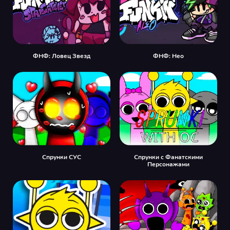
ФНФ: Ловец Звезд
ФНФ: Нео
Спрунки СУС
Спрунки с Фанатскими
Персонажами