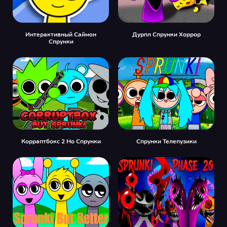
Интерактивный Саймон
Дурпл Спрунки Хоррор
Спрунки
Корраптбокс 2 Но Спрунки
Спрунки Телепузики