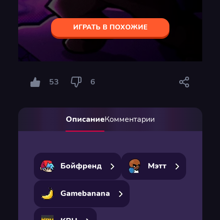
ИГРАТЬ В ПОХОЖИЕ
53
6
Описание
Комментарии
Бойфренд
Мэтт
Gamebanana