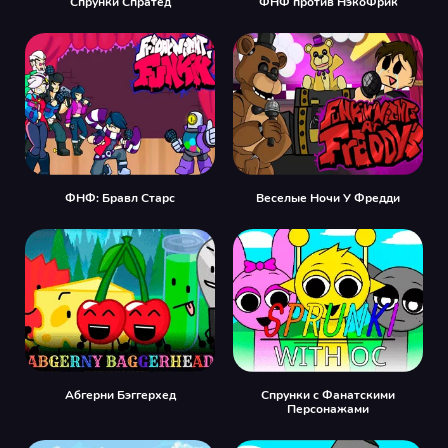
Спрунки Спратед
ФНФ против НэкоФрик
ФНФ: Бравл Старс
Веселые Ночи У Фредди
Абгерни Бэггерхед
Спрунки с Фанатскими
Персонажами