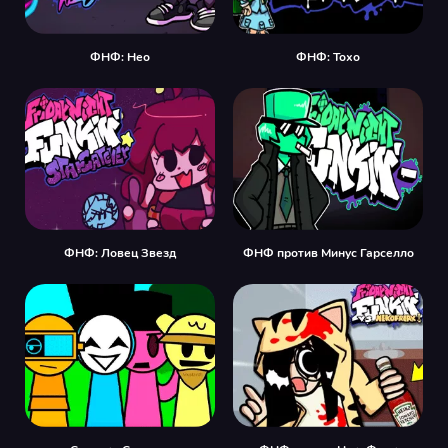
ФНФ: Нео
ФНФ: Тохо
ФНФ: Ловец Звезд
ФНФ против Минус Гарселло