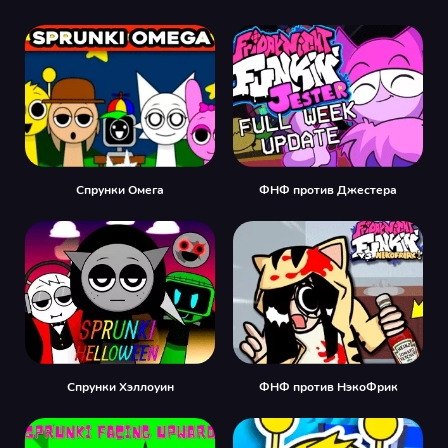
Спрунки Омега
ФНФ против Джестера
Спрунки Хэллоуин
ФНФ против НэкоФрик