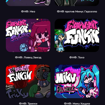
ФНФ: Нео
ФНФ против Минус Гарселло
ФНФ: Ловец Звезд
ФНФ: Тохо
ФНФ: Трикки
ФНФ: Мику Хацунэ