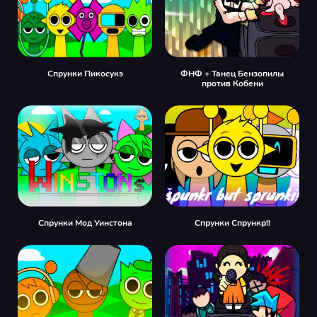
Спрунки Пикосукэ
ФНФ + Танец Бензопилы
против Кобени
Спрунки Мод Уинстона
Спрунки Спрункр!!