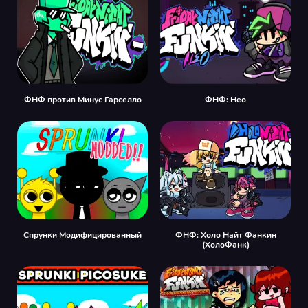
ФНФ против Минус Гарселло
ФНФ: Нео
Спрунки Модифицированный
ФНФ: Холо Найт Фанкин
(ХолоФанк)