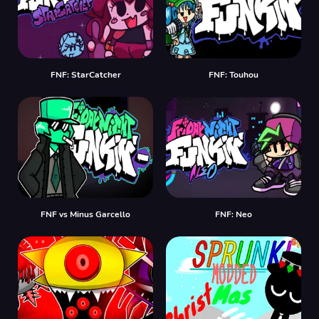
FNF: StarCatcher
FNF: Touhou
FNF vs Minus Garcello
FNF: Neo