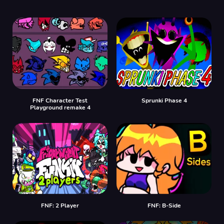
FNF Character Test
Sprunki Phase 4
Playground remake 4
FNF: 2 Player
FNF: B-Side