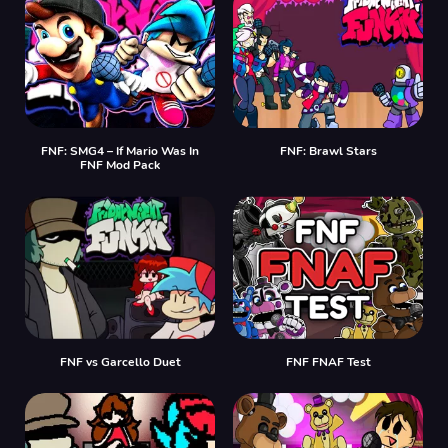
FNF: SMG4 – If Mario Was In
FNF: Brawl Stars
FNF Mod Pack
FNF vs Garcello Duet
FNF FNAF Test