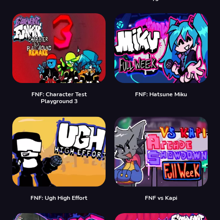
FNF: Character Test
FNF: Hatsune Miku
Playground 3
FNF: Ugh High Effort
FNF vs Kapi