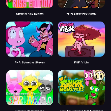
Sprunki Kiss Edition
FNF: Zardy Foolhardy
FNF: Spinel vs Steven
FNF: Vibin