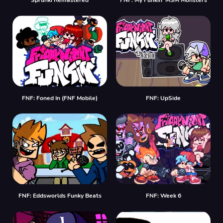
Sprunki Remastered
FNF: My Funkin’ MSM Monsters
FNF: Foned In (FNF Mobile)
FNF: UpSide
FNF: Eddsworlds Funky Beats
FNF: Week 6