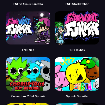
FNF vs Minus Garcello
FNF: StarCatcher
FNF: Neo
FNF: Touhou
Corruptbox 2 But Sprunki
Sprunki Sprinkle