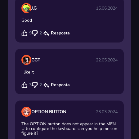
J.G
15.06.2024
Good
9
2
Resposta
GGT
22.05.2024
i like it
3
2
Resposta
OPTION BUTTON
23.03.2024
The OPTION button does not appear in the MEN
U to configure the keyboard, can you help me con
figure it?