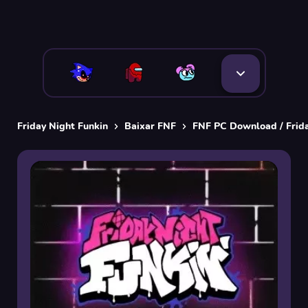
Friday Night Funkin
Baixar FNF
FNF PC Download / Frid