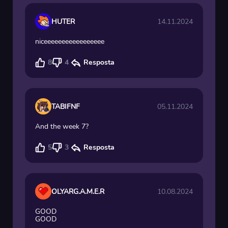
HUTER
14.11.2024
niceeeeeeeeeeeeeeeee
8
4
Resposta
TABIFNF
05.11.2024
And the week 7?
5
3
Resposta
OLYARG.A.M.E.R
10.08.2024
GOOD
GOOD