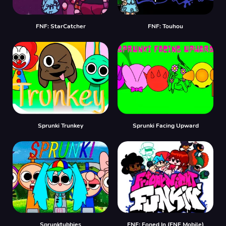
FNF: StarCatcher
FNF: Touhou
Sprunki Trunkey
Sprunki Facing Upward
Sprunktubbies
FNF: Foned In (FNF Mobile)