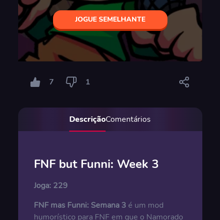
JOGUE SEMELHANTE
7
1
Descrição
Comentários
FNF but Funni: Week 3
Joga:
229
FNF mas Funni: Semana 3
é um mod
humorístico para FNF em que o Namorado