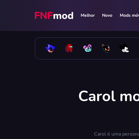
Melhor
Novo
Mods móv
Carol mo
Carol é uma person