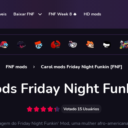
eis
Baixar FNF
FNF Week 8 🔥
HD mods
FNF mods
Carol mods Friday Night Funkin [FNF]
ds Friday Night Fun
Votado
15
Usuários
agem do Friday Night Funkin' Mod, uma mulher afro-americana