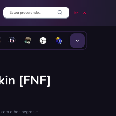
br
kin [FNF]
 com olhos negros e