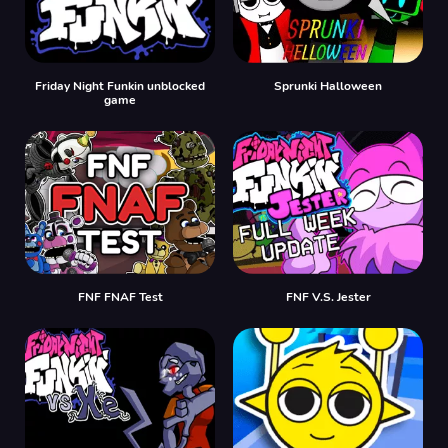
Friday Night Funkin unblocked
Sprunki Halloween
game
FNF FNAF Test
FNF V.S. Jester