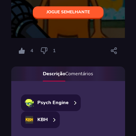
JOGUE SEMELHANTE
4
1
Descrição
Comentários
Psych Engine
KBH