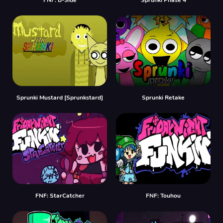
Sprunki Mustard [Sprunkstard]
Sprunki Retake
FNF: StarCatcher
FNF: Touhou