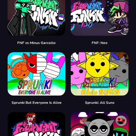
FNF vs Minus Garcello
FNF: Neo
Sprunki But Everyone Is Alive
Sprunki: All Suns