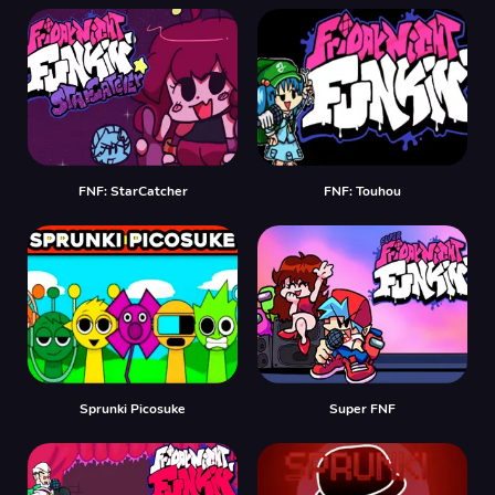
FNF: StarCatcher
FNF: Touhou
Sprunki Picosuke
Super FNF