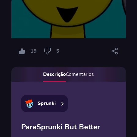
19
5
Descrição
Comentários
Sprunki
ParaSprunki But Better