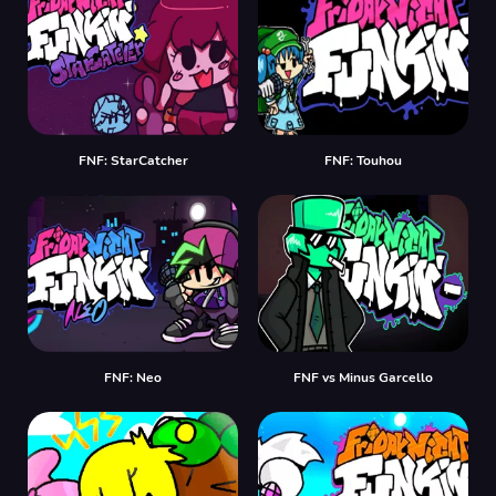
FNF: StarCatcher
FNF: Touhou
FNF: Neo
FNF vs Minus Garcello