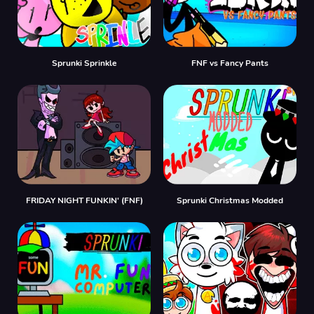
Sprunki Sprinkle
FNF vs Fancy Pants
FRIDAY NIGHT FUNKIN' (FNF)
Sprunki Christmas Modded