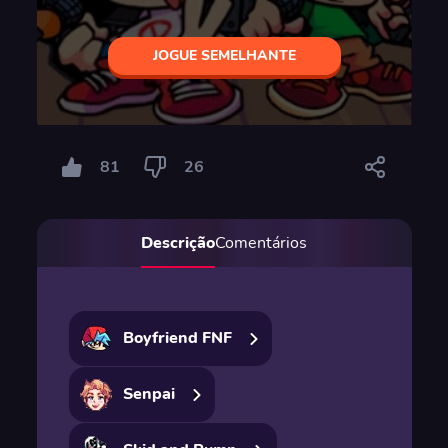
JOGUE SEMELHANTE
81
26
Descrição
Comentários
Boyfriend FNF
Senpai