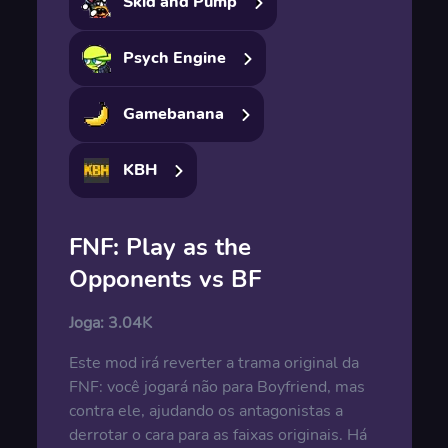
Skid and Pump
Psych Engine
Gamebanana
KBH
FNF: Play as the
Opponents vs BF
Joga:
3.04K
Este mod irá reverter a trama original da
FNF: você jogará não para Boyfriend, mas
contra ele, ajudando os antagonistas a
derrotar o cara para as faixas originais. Há