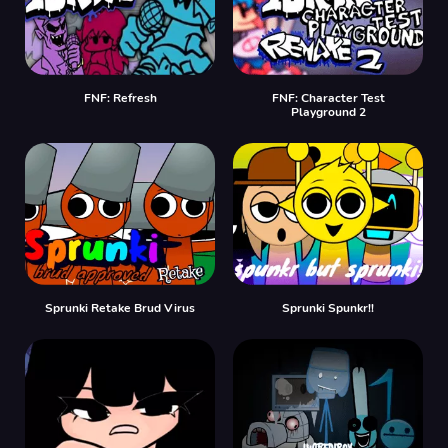
FNF: Refresh
FNF: Character Test
Playground 2
Sprunki Retake Brud Virus
Sprunki Spunkr!!