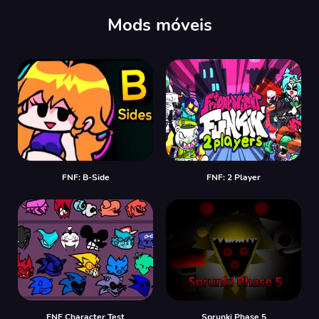
Mods móveis
FNF: B-Side
FNF: 2 Player
FNF Character Test
Sprunki Phase 5