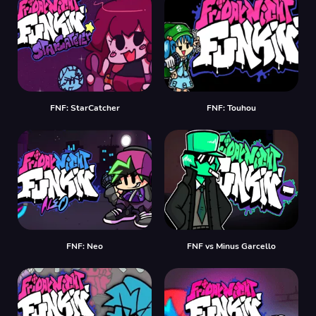
FNF: StarCatcher
FNF: Touhou
FNF: Neo
FNF vs Minus Garcello