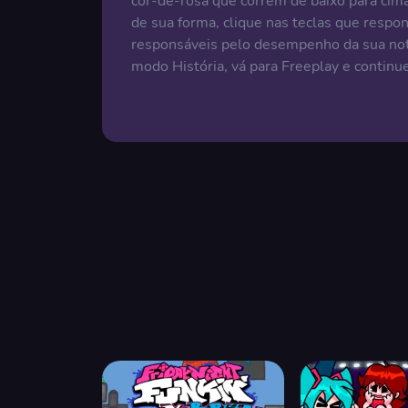
cor-de-rosa que correm de baixo para cim
de sua forma, clique nas teclas que respo
responsáveis pelo desempenho da sua nota
modo História, vá para Freeplay e continue 