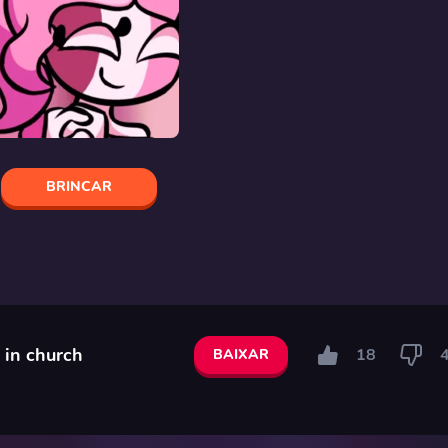
BRINCAR
 in church
18
BAIXAR