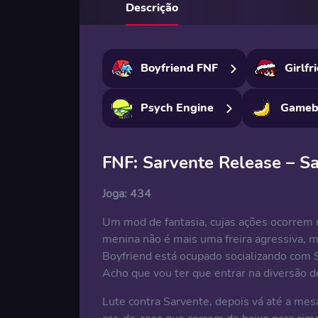
Descrição
Boyfriend FNF
Girlfr
Psych Engine
Gameb
FNF: Sarvente Release – Sa
Joga:
434
Um mod de fantasia, cujas ações ocorrem u
menina não é mais uma freira agressiva,
Boyfriend está ocupado socializando com 
Acho que vou ter que entrar na diversão d
Lute contra Sarvente, depois vá até a mesa