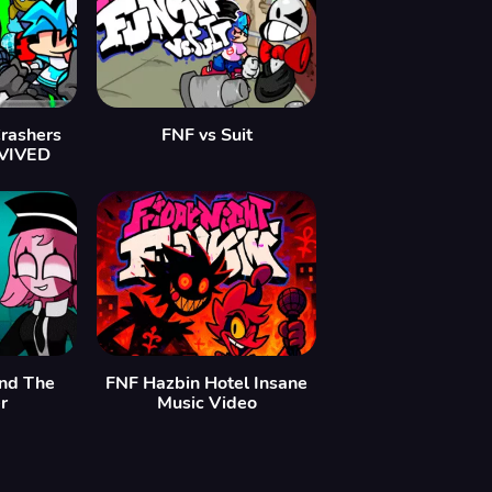
Crashers
FNF vs Suit
EVIVED
ind The
FNF Hazbin Hotel Insane
r
Music Video