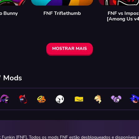
o Bunny
FNF Triflethumb
FNF vs Impos
[Among Us v
MOSTRAR MAIS
n' Mods
t Funkin [FNF]. Todos os mods FNF estão desbloqueados e disponíveis p