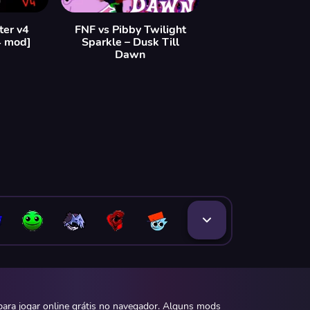
ter v4
FNF vs Pibby Twilight
4 mod]
Sparkle – Dusk Till
Dawn
ara jogar online grátis no navegador. Alguns mods