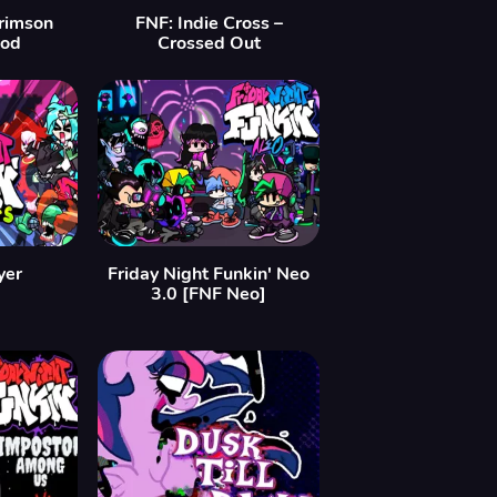
Crimson
FNF: Indie Cross –
Mod
Crossed Out
yer
Friday Night Funkin' Neo
3.0 [FNF Neo]