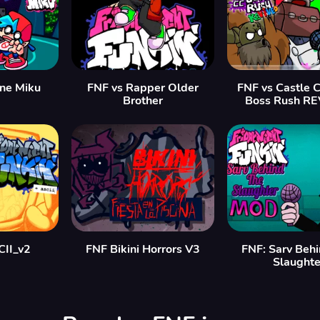
ne Miku
FNF vs Rapper Older
FNF vs Castle 
Brother
Boss Rush R
CII_v2
FNF Bikini Horrors V3
FNF: Sarv Beh
Slaughte