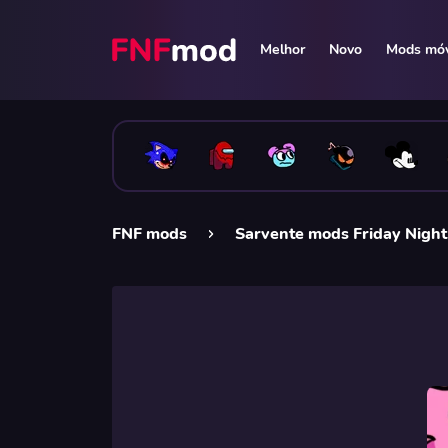
Melhor
Novo
Mods móv
FNF mods
Sarvente mods Friday Night