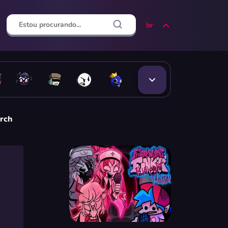
br
urch