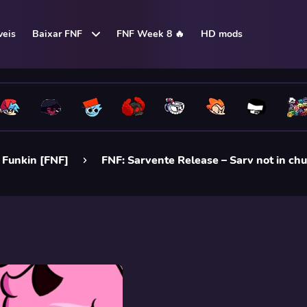
eis
Baixar FNF
FNF Week 8 🔥
HD mods
 Funkin [FNF]
FNF: Sarvente Release – Sarv not in ch