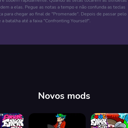
a e sobem rapidamente. Quando as setas tocarem as silhuetas
ndem a elas. Pegue as notas a tempo e não confunda as teclas
 para chegar ao final de "Promenade". Depois de passar pelo
a batalha até a faixa "Confronting Yourself".
Novos mods