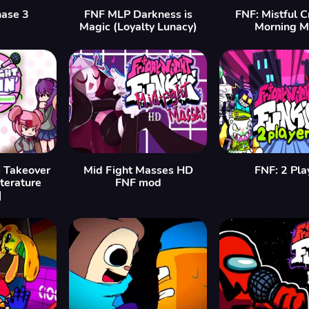
hase 3
FNF MLP Darkness is
FNF: Mistful 
Magic (Loyalty Lunacy)
Morning 
i Takeover
Mid Fight Masses HD
FNF: 2 Pla
iterature
FNF mod
]