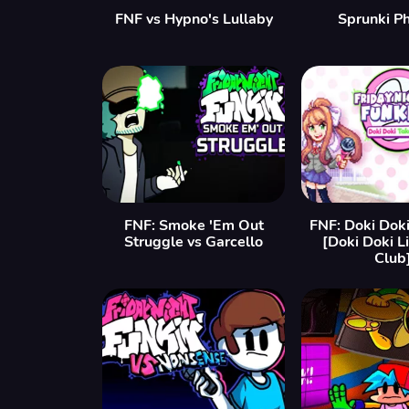
FNF vs Hypno's Lullaby
Sprunki P
FNF: Smoke 'Em Out
FNF: Doki Dok
Struggle vs Garcello
[Doki Doki L
Club