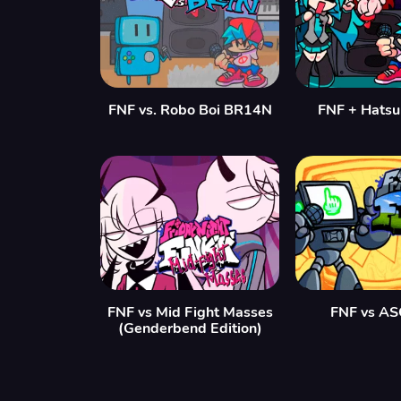
FNF vs. Robo Boi BR14N
FNF + Hatsu
FNF vs Mid Fight Masses
FNF vs AS
(Genderbend Edition)