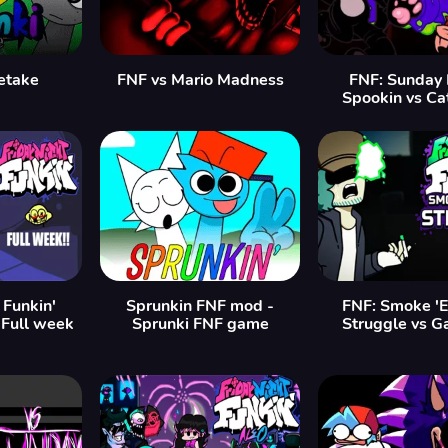
etake
FNF vs Mario Madness
FNF: Sunday 
Spookin vs Ca
 Funkin'
Sprunkin FNF mod -
FNF: Smoke '
Full week
Sprunki FNF game
Struggle vs G