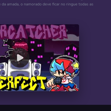
te da amada, o namorado deve ficar no ringue todas as
00:00
/
21:41