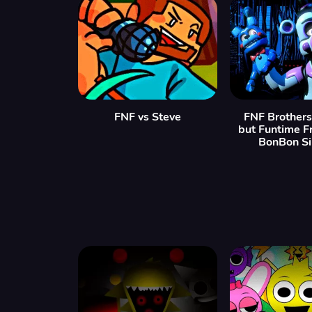
FNF vs Steve
FNF Brothers
but Funtime F
BonBon Si