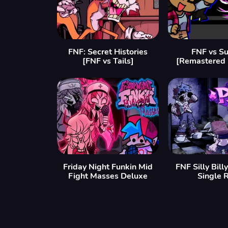
FNF: Secret Histories
FNF vs S
[FNF vs Tails]
[Remastered
Friday Night Funkin Mid
FNF Silly Bill
Fight Masses Deluxe
Single 