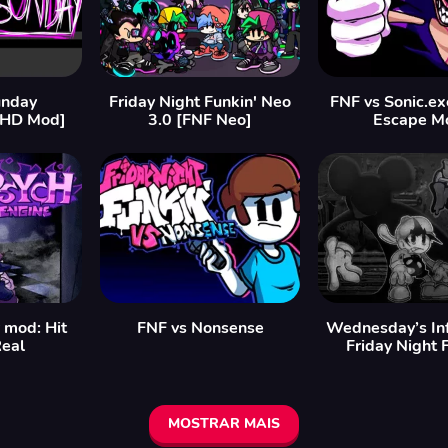
unday
Friday Night Funkin' Neo
FNF vs Sonic.exe
 HD Mod]
3.0 [FNF Neo]
Escape M
y mod: Hit
FNF vs Nonsense
Wednesday’s Inf
Real
Friday Night 
MOSTRAR MAIS