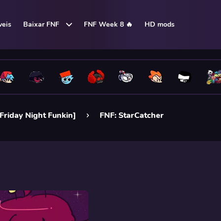
eis
Baixar FNF
FNF Week 8 🔥
HD mods
Friday Night Funkin]
FNF: StarCatcher