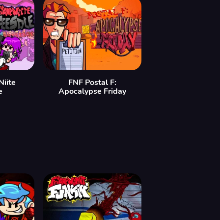
Niite
FNF Postal F:
e
Apocalypse Friday