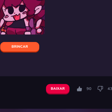
BRINCAR
90
4
BAIXAR