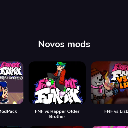
Novos mods
ModPack
FNF vs Rapper Older
FNF vs Liz
Brother