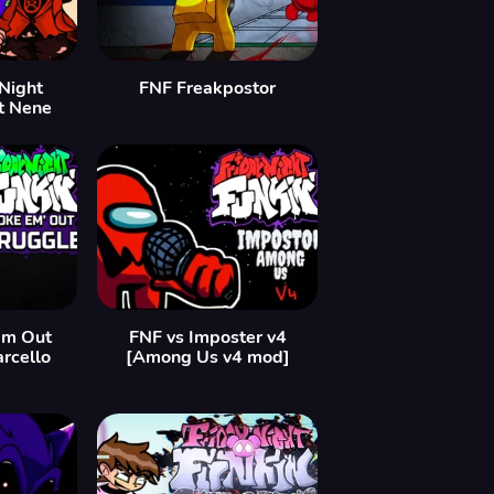
Night
FNF Freakpostor
t Nene
Em Out
FNF vs Imposter v4
arcello
[Among Us v4 mod]