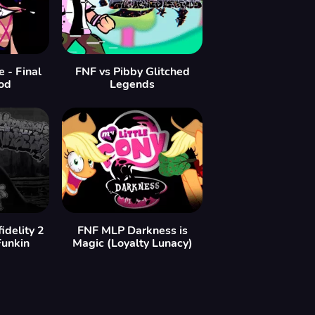
 - Final
FNF vs Pibby Glitched
od
Legends
idelity 2
FNF MLP Darkness is
Funkin
Magic (Loyalty Lunacy)