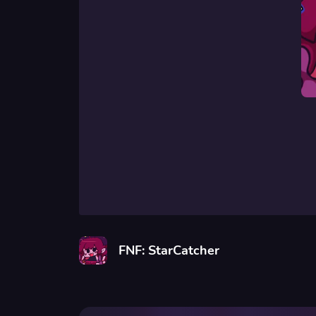
FNF: StarCatcher