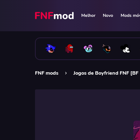
Melhor
Novo
Mods móv
FNF mods
Jogos de Boyfriend FNF [BF 