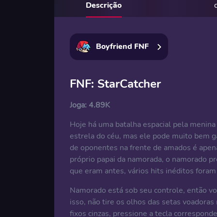
Descrição
Boyfriend FNF
FNF: StarCatcher
Joga:
4.89K
Hoje há uma batalha espacial pela menina
estrela do céu, mas ele pode muito bem g
de oponentes na frente de amados é apenas
próprio papai da namorada, o namorado pre
que eram antes, vários hits inéditos fora
Namorado está sob seu controle, então voc
isso, não tire os olhos das setas voadora
fixos cinzas, pressione a tecla correspond