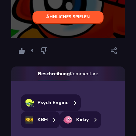
ÄHNLICHES SPIELEN
3
Beschreibung
Kommentare
Psych Engine
KBH
Kirby