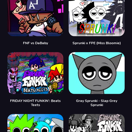
FNF vs DaBaby
Sprunki x FPE (Miss Bloomie)
FRIDAY NIGHT FUNKIN': Beats
Gray Sprunki - Slap Grey
Teets
Sprunki