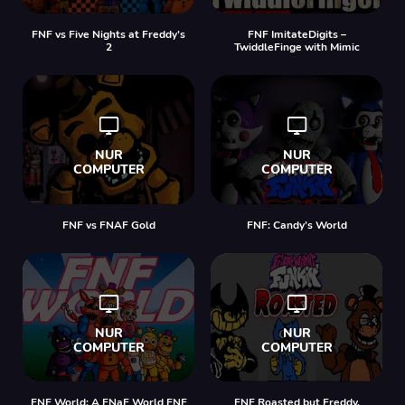
FNF vs Five Nights at Freddy’s
FNF ImitateDigits –
2
TwiddleFinge with Mimic
FNF vs FNAF Gold
FNF: Candy’s World
FNF World: A FNaF World FNF
FNF Roasted but Freddy,