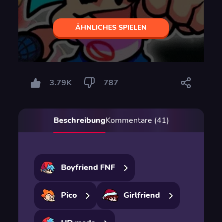
ÄHNLICHES SPIELEN
3.79K
787
Beschreibung
Kommentare (41)
Boyfriend FNF
Pico
Girlfriend