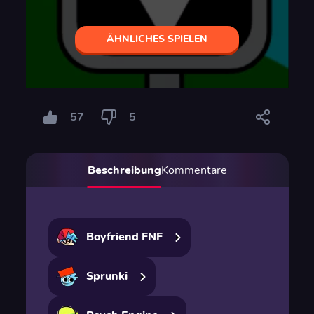
ÄHNLICHES SPIELEN
57
5
Beschreibung
Kommentare
Boyfriend FNF
Sprunki