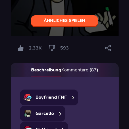
ÄHNLICHES SPIELEN
2.33K
593
Beschreibung
Kommentare (87)
Boyfriend FNF
Garcello