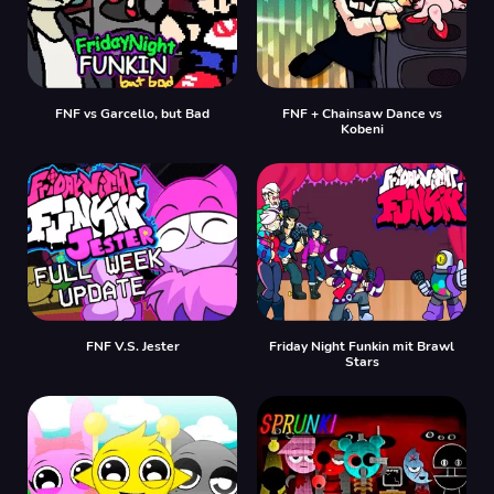
FNF vs Garcello, but Bad
FNF + Chainsaw Dance vs
Kobeni
FNF V.S. Jester
Friday Night Funkin mit Brawl
Stars