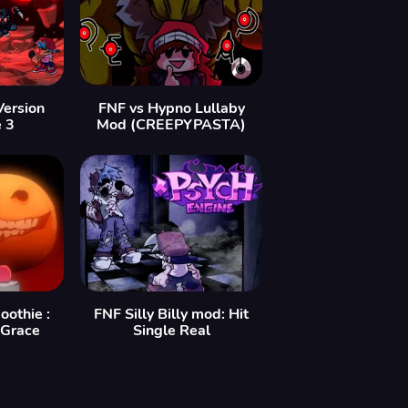
Version
FNF vs Hypno Lullaby
e 3
Mod (CREEPYPASTA)
othie :
FNF Silly Billy mod: Hit
 Grace
Single Real