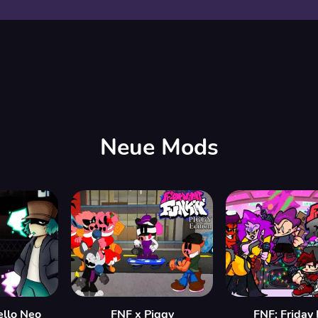
Neue Mods
ello Neo
FNF x Piggy
FNF: Friday 