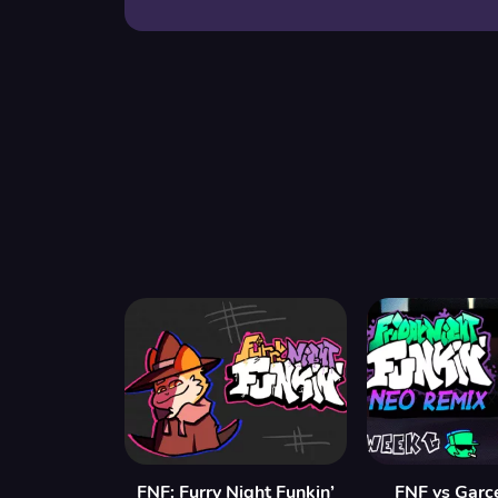
FNF: Furry Night Funkin’
FNF vs Garc