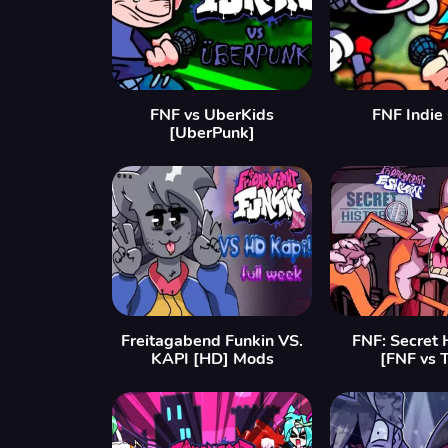
FNF vs UberKids
FNF Indie
[UberPunk]
Freitagabend Funkin VS.
FNF: Secret 
KAPI [HD] Mods
[FNF vs T