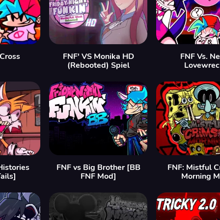
 Cross
FNF' VS Monika HD
FNF Vs. Ne
(Rebooted) Spiel
Lovewrec
Histories
FNF vs Big Brother [BB
FNF: Mistful 
ails]
FNF Mod]
Morning 