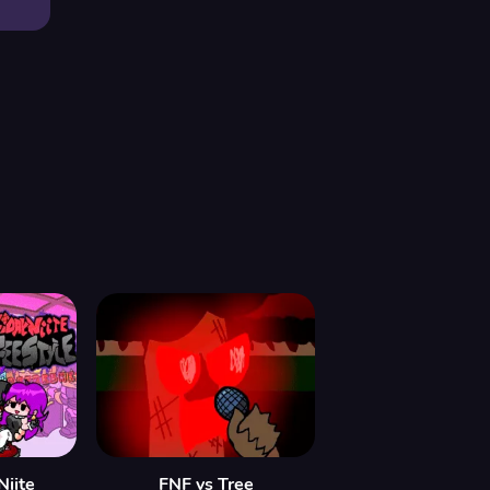
Niite
FNF vs Tree