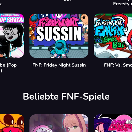
x
Freestyl
be (Pop
FNF: Friday Night Sussin
FNF: Vs. Smo
)
Beliebte FNF-Spiele