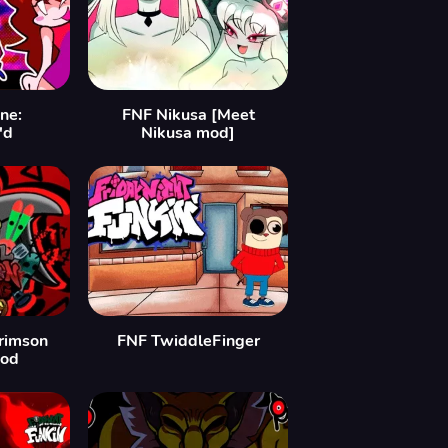
ne:
FNF Nikusa [Meet
'd
Nikusa mod]
Crimson
FNF TwiddleFinger
Mod