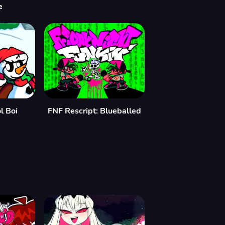
e
l Boi
FNF Rescript: Blueballed