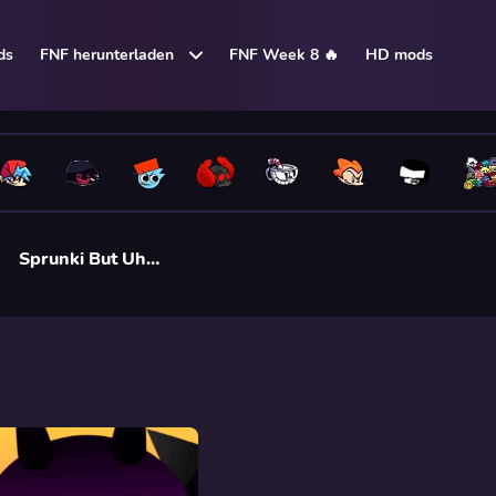
ds
FNF herunterladen
FNF Week 8 🔥
HD mods
Sprunki But Uh…