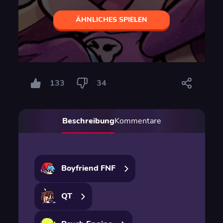
ÄHNLICHES SPIELEN
133
34
Beschreibung
Kommentare
Boyfriend FNF
QT