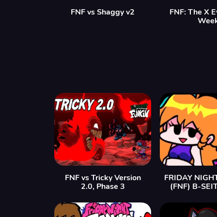
FNF vs Shaggy v2
FNF: The X E
Wee
FNF vs Tricky Version
FRIDAY NIGH
2.0, Phase 3
(FNF) B-SEI