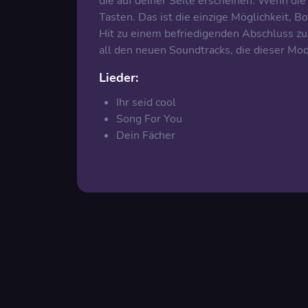
die auf deiner Seite erscheinen. Wenn die
Tasten. Das ist die einzige Möglichkeit, B
Hit zu einem befriedigenden Abschluss z
all den neuen Soundtracks, die dieser Mod 
Lieder:
Ihr seid cool
Song For You
Dein Fächer