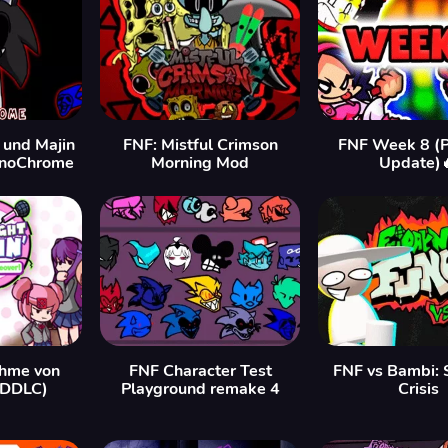
 und Majin
FNF: Mistful Crimson
FNF Week 8 (P
onoChrome
Morning Mod
Update)
hme von
FNF Character Test
FNF vs Bambi: 
(DDLC)
Playground remake 4
Crisis