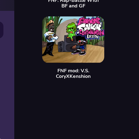
FNF: Rap-Battle With
BF and GF
FNF mod: V.S.
CoryXKenshion