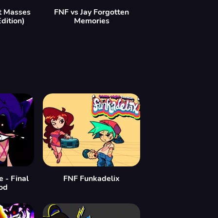
t Masses
FNF vs Jay Forgotten
dition)
Memories
 - Final
FNF Funkadelix
od