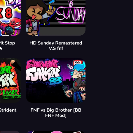
it Stop
HD Sunday Remastered
🔥
V.S fnf
Strident
FNF vs Big Brother [BB
FNF Mod]