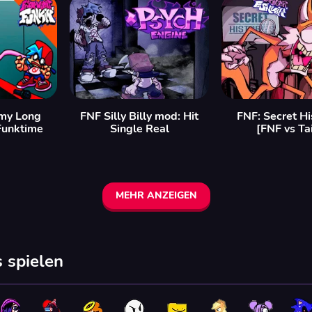
my Long
FNF Silly Billy mod: Hit
FNF: Secret Hi
Funktime
Single Real
[FNF vs Tai
MEHR ANZEIGEN
 spielen