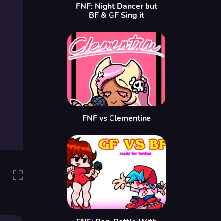
FNF: Night Dancer but
BF & GF Sing it
FNF vs Clementine