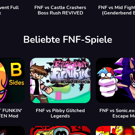
vent Full
FNF vs Castle Crashers
FNF vs Mid Figh
k
Boss Rush REVIVED
(Genderbend E
Beliebte FNF-Spiele
T FUNKIN'
FNF vs Pibby Glitched
FNF vs Sonic.exe
TEN Mod
Legends
Escape M