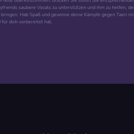
 Pfeile übereinstimmen, drücken Sie sofort die entsprechende
oyfriends saubere Vocals zu unterstützen und ihm zu helfen, de
u bringen. Hab Spaß und gewinne deine Kämpfe gegen Taeri mi
für dich vorbereitet hat.