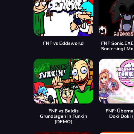
FNF vs Eddsworld
FNF Sonic.EXE
Sonic singt M
FNF vs Baldis
FNF: Überna
Grundlagen in Funkin
Doki Doki 
[DEMO]