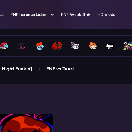
ds
FNF herunterladen
FNF Week 8 🔥
HD mods
 Night Funkin]
FNF vs Taeri