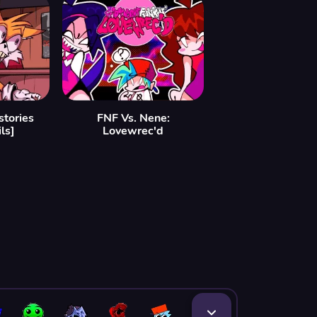
stories
FNF Vs. Nene:
ls]
Lovewrec'd