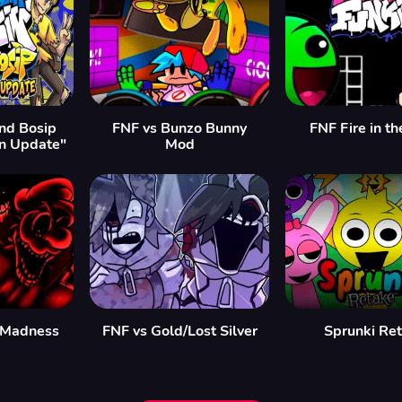
nd Bosip
FNF vs Bunzo Bunny
FNF Fire in th
n Update"
Mod
 Madness
FNF vs Gold/Lost Silver
Sprunki Re