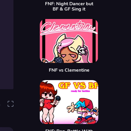
FNF: Night Dancer but
BF & GF Sing it
FNF vs Clementine
1