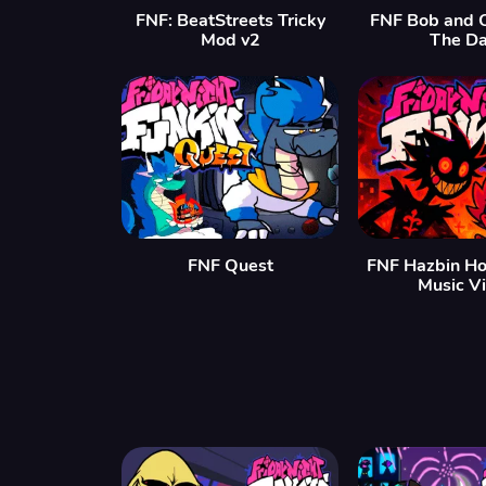
FNF: BeatStreets Tricky
FNF Bob and 
Mod v2
The Da
FNF Quest
FNF Hazbin Ho
Music V