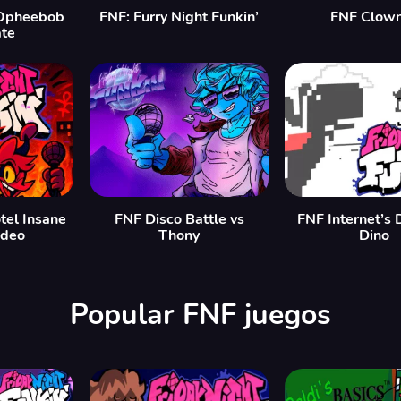
Opheebob
FNF: Furry Night Funkin’
FNF Clown
te
tel Insane
FNF Disco Battle vs
FNF Internet’s
ideo
Thony
Dino
Popular FNF juegos