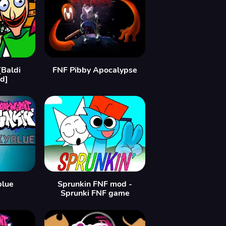
[Baldi
FNF Pibby Apocalypse
d]
blue
Sprunkin FNF mod -
Sprunki FNF game