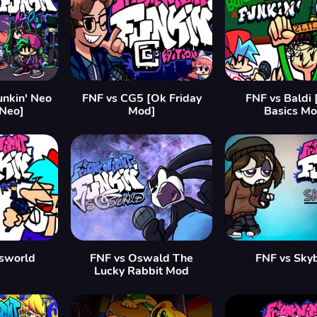
unkin' Neo
FNF vs CG5 [Ok Friday
FNF vs Baldi 
 Neo]
Mod]
Basics Mo
sworld
FNF vs Oswald The
FNF vs Sky
Lucky Rabbit Mod