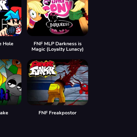
e Hole
FNF MLP Darkness is
Magic (Loyalty Lunacy)
take
FNF Freakpostor