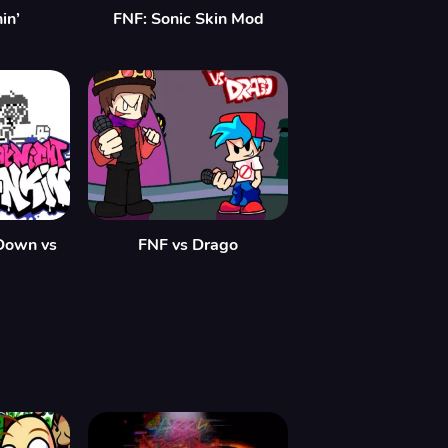
in’
FNF: Sonic Skin Mod
 Down vs
FNF vs Drago