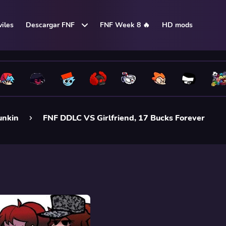
iles
Descargar FNF
FNF Week 8 🔥
HD mods
unkin
FNF DDLC VS Girlfriend, 17 Bucks Forever