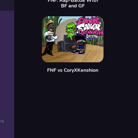
FNF: Rap-Battle With
BF and GF
FNF vs CoryXKenshion
ra