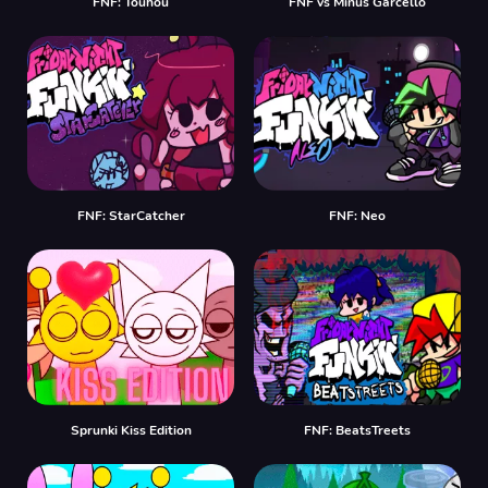
FNF: Touhou
FNF vs Minus Garcello
FNF: StarCatcher
FNF: Neo
Sprunki Kiss Edition
FNF: BeatsTreets