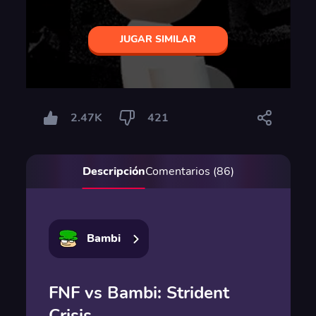
JUGAR SIMILAR
2.47K
421
Descripción
Comentarios (86)
Bambi
FNF vs Bambi: Strident
Crisis